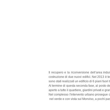
Il recupero e la riconversione dell’area indu
costruzione di due nuovi edifici.
Nel 2013 è te
sono stati realizzati un edificio di 6 piani fu
Al termine di questa seconda fase, al posto d
aperto a tutto il quartiere, giardini privati e gra
Nel complesso l'intervento urbano prosegue c
nel verde e con vista sul Monviso, a pochi pa