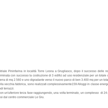
striale Pininfarina in località Torre Lesna a Grugliasco, dopo il successo delle r
rminata con successo la costruzione di 3 edifici ad uso residenziale per un totale
ori terra di mq 2.560 e uno digradante verso il nuovo parco di ben 3.400 mq per un tot
ella vecchia fabbrica, sono realizzati complessivamente159 Alloggi in classe energ
ndi terrazzi.
on un'ulteriore terza fase raggiungendo, una volta terminato, un complesso di 2
ssi dal centro commerciale Le Gru.