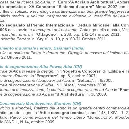
asa per la ricerca dolciaria
, in “
Europ’A Acciaio Architettura
”, Abitar
to premiato al XV Concorso “Sistema d’autore” Metra 2007
con la
orfles di
soluzione tecnologica caratterizzata da una grande leggerezza 
dificio storico. Il volume trasparente
evidenzia la versatilità dell’all
rale.
to segnalato al Premio Internazionale “Dedalo Minosse” alla Comm
2008
nella sezione
Il recupero dell’esistente.
Catalogo della mostra, Vic
 ricerche Ferrero
in “
Ottagono
”, n. 238, p.p. 142-147 marzo 2011.
 ricerche Ferrero
in “
Style
”, n. 10, p.p. 69-71 Ottobre 2011.
amento industriale Ferrero, Baramati (India)
 Jr.: lo spirito di Pietro è dentro me. Orgoglio di essere un’ italiano di
 22 Ottobre 2011.
le di cogenerazione Alba Power, Alba (CN)
rale di Alba si veste di design
, in “
Progetti & Concorsi
” di “Edilizia e 
ratore d’autore
, in “
Progettare
”, pp. 8, ottobre 2007.
le di cogenerazione Albapower ad Alba
, in “
Solaria
”, n. 8/2008.
rale di cogenerazione di Alba
, in “
L’Arca
”, novembre 2008.
forme di mimetizzazione, la centrale di cogenerazione ad Alba
in “
Fra
le di cogenerazione ad Alba
in “
d’Architettura
” n. 38/2009.
 Commerciale Mondovicino, Mondovì (CN)
icino a Mondovì; l’utilizzo del legno in un grande centro commercial
chitettura del legno in “
Atti e rassegna tecnica
”, anno 143, LXIV – 1- 2
tallo,
Parco Commerciale e del Tempo Libero “Mondovicino”, Mondov
 dell’ANDIL, N.14, ottobre 2009.