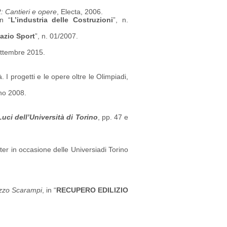
2: Cantieri e opere
, Electa, 2006.
in “
L’industria delle Costruzioni
”, n.
azio Sport
”, n. 01/2007.
ettembre 2015.
. I progetti e le opere oltre le Olimpiadi,
ano 2008.
Luci dell’Università di Torino
, pp. 47 e
er in occasione delle Universiadi Torino
azzo Scarampi
, in “
RECUPERO EDILIZIO