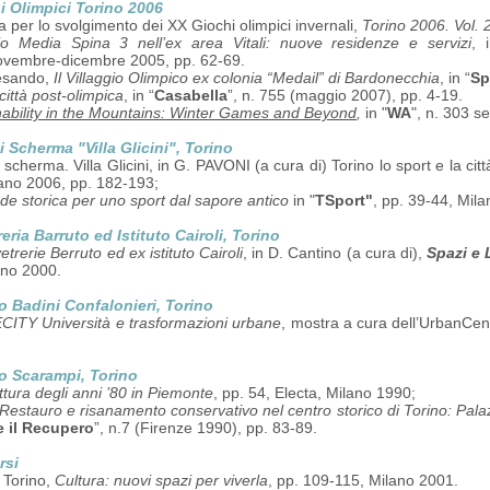
gi Olimpici Torino 2006
 per lo svolgimento dei XX Giochi olimpici invernali,
Torino 2006. Vol. 
gio Media Spina 3 nell’ex area Vitali: nuove residenze e servizi
, 
ovembre-dicembre 2005, pp. 62-69.
esando,
Il Villaggio Olimpico ex colonia “Medail” di Bardonecchia
, in “
Sp
città post-olimpica
, in “
Casabella
”, n. 755 (maggio 2007), pp. 4-19.
nability in the Mountains: Winter Games and Beyond
,
in "
WA
", n. 303 s
i Scherma "Villa Glicini", Torino
 scherma. Villa Glicini, in G. PAVONI (a cura di) Torino lo sport e la città
iano 2006, pp. 182-193;
de storica per uno sport dal sapore antico
in "
TSport"
, pp. 39-44, Mil
eria Barruto ed Istituto Cairoli, Torino
etrerie Berruto ed ex istituto Cairoli
, in D. Cantino (a cura di),
Spazi e 
ino 2000.
o Badini Confalonieri, Torino
ITY Università e trasformazioni urbane
, mostra a cura dell’UrbanCent
o Scarampi, Torino
ttura degli anni ’80 in Piemonte
, pp. 54, Electa, Milano 1990;
Restauro e risanamento conservativo nel centro storico di Torino: Pal
e il Recupero
”, n.7 (Firenze 1990), pp. 83-89.
rsi
i Torino,
Cultura: nuovi spazi per viverla
, pp. 109-115, Milano 2001.