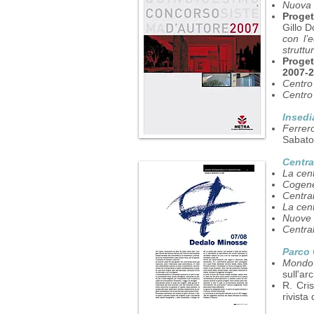
Nuova c
Proget
Gillo D
con l’e
struttu
Proget
2007-
Centro
Centro
Insedi
Ferrero
Sabato
Centra
La cent
Cogene
Centra
La cent
Nuove 
Centra
Parco
Mondov
sull'ar
R. Cris
rivista