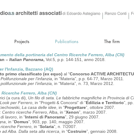
Projects
Publications
The firm
mento della portineria del Centro Ricerche Ferrero, Alba (CN)
lan
–
Italian Panorama
,
Vol.5, p.p. 144-151, anno 2018.
er l'Infanzia, Bazzano (AQ)
to primo classificato (ex equo)
al “
Concorso ACTIVE ARCHITECT
Polifunzionale per l’infanzia,
in “Materia”, p.p. 64-77, Marzo 2011.
polifunzionale per l’infanzia,
in “Materia”, n. 73, Marzo 2012.
 Ricerche Ferrero, Alba (CN)
rici (a cura di),
Un filo di seta. Le fabbriche magnifiche in Provincia di 
Look per Ferrero
, in “Progetti & Concorsi” di “
Edilizia e Territorio
”, pp
ciechowski,
La casa delle idee
, in “
Progettare
”, ottobre 2007.
: Centro ricerche Ferrero
, Alba, in “
Xenon
”, marzo 2007.
di lavoro
, in “
Interni di Panorama
”, 29 giugno 2007.
gna
, in “
Domus
”, 903, pp. 140, maggio 2007.
 ricerche Ferrero
, in “
Solaria
”, n. 7/2007.
 ad Alba. Dalla seta alla ricerca
, in “
Costruire
”, gennaio 2008.