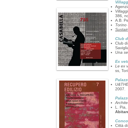
Villag
Agenzia
Villag
386, n
A.B. P
T
or
ino 
Sustai
Club d
Club di
Savigl
Una se
Ex vetr
Le ex v
ss, Tor
Palazz
U&THEC
2007.
Palazz
Archite
L. Pia,
Abitar
Conco
Città d