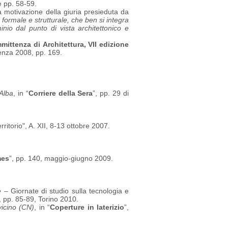
e pp. 58-59.
 motivazione della giuria presieduta da
formale e strutturale, che ben si integra
uminio dal punto di vista architettonico e
ittenza di Architettura, VII edizione
enza 2008, pp. 169.
 Alba
, in “
Corriere della Sera
”, pp. 29 di
Territorio", A. XII, 8-13 ottobre 2007.
mes
”, pp. 140, maggio-giugno 2009.
e
– Giornate di studio sulla tecnologia e
, pp. 85-89, Torino 2010.
icino (CN)
, in “
Coperture in laterizio
”,