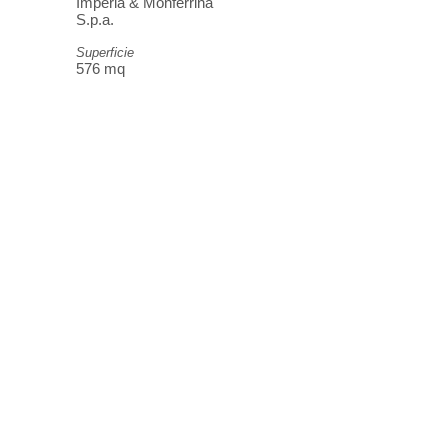
Imperia & Monferrina
S.p.a.
Superficie
576 mq
studioas@studioas.it
tel. 011 6699477
Via Madama Cristina, 91
10126 | Torino, Italia
P. IVA
05755910014