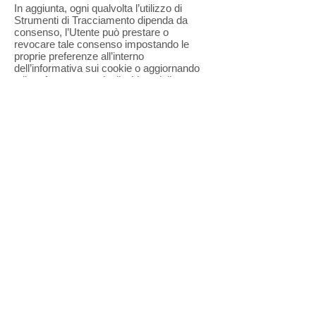
In aggiunta, ogni qualvolta l’utilizzo di
Strumenti di Tracciamento dipenda da
consenso, l’Utente può prestare o
revocare tale consenso impostando le
proprie preferenze all’interno
dell’informativa sui cookie o aggiornando
tali preferenze tramite il widget delle
impostazioni di tracciamento, se presente.
Grazie ad apposite funzioni del browser o
del dispositivo è anche possibile
rimuovere Strumenti di Tracciamento
precedentemente salvati.
Altri Strumenti di Tracciamento presenti
nella memoria locale del browser possono
essere rimossi cancellando la cronologia
di navigazione.
Per quanto riguarda Strumenti di
Tracciamento di terza parte, gli Utenti
possono gestire le preferenze e revocare
il consenso visitando il relativo link di opt
out (qualora disponibile), utilizzando gli
strumenti descritti nella privacy policy
della terza parte o contattandola