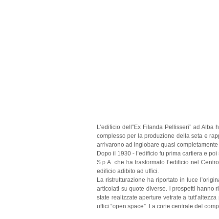
L’edificio dell”Ex Filanda Pellisseri” ad Alba 
complesso per la produzione della seta e rapp
arrivarono ad inglobare quasi completamente il
Dopo il 1930 - l’edificio fu prima cartiera e po
S.p.A. che ha trasformato l’edificio nel Centr
edificio adibito ad uffici.
La ristrutturazione ha riportato in luce l’ori
articolati su quote diverse. I prospetti hanno 
state realizzate aperture vetrate a tutt’altezza
uffici “open space”. La corte centrale del comp