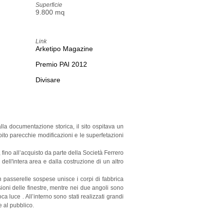
Superficie
9.800 mq
Link
Arketipo Magazine
Premio PAI 2012
Divisare
dalla documentazione storica, il sito ospitava un
bito parecchie modificazioni e le superfetazioni
, fino all’acquisto da parte della Società Ferrero
dell'intera area e dalla costruzione di un altro
on passerelle sospese unisce i corpi di fabbrica
nsioni delle finestre, mentre nei due angoli sono
a luce . All’interno sono stati realizzati grandi
e al pubblico.