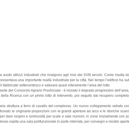
ha avuto utilizzi industriali che risalgono agli inizi del XVIII secolo. Come risulta 
resentava una importante realtà industriale per la città.
Nel tempo l’edificio ha su
 fabbricato settecentesco e saturare quasi interamente l’area del lotto.
i sede del Consorzio Agrario Provinciale - è iniziato il degrado progressivo dell’area
o della Ricerca con un primo lotto di intervento, poi seguito dal recupero completo 
ginaria struttura a ferro di cavallo del complesso. Un nuovo collegamento vetrato c
ritrovato le originarie proporzioni con le grandi aperture ad arco e le storiche sca
 per dare respiro e luminosità per scale e sale riunioni, in zone inizialmente con poc
lesso ospita una sala polifunzionale in parte interrata, per convegni e mostre apert