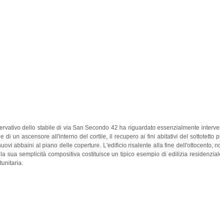
vativo dello stabile di via San Secondo 42 ha riguardato essenzialmente intervent
ne di un ascensore all'interno del cortile, il recupero ai fini abitativi del sottotet
uovi abbaini al piano delle coperture. L'edificio risalente alla fine dell'ottocento
nella sua semplicità compositiva costituisce un tipico esempio di edilizia residenzi
unitaria.