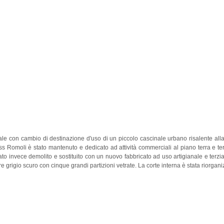
Ph credits: studio as
nale con cambio di destinazione d'uso di un piccolo cascinale urbano risalente alla
iss Romoli è stato mantenuto e dedicato ad attività commerciali al piano terra e te
tato invece demolito e sostituito con un nuovo fabbricato ad uso artigianale e terzia
ore grigio scuro con cinque grandi partizioni vetrate. La corte interna è stata riorga