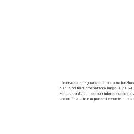
L'intervento ha riguardato il recupero funzio
piani fuori terra prospettante lungo la via Re
zona soppalcata. L'edificio interno cortile è s
scalare" rivestito con pannelli ceramici di col