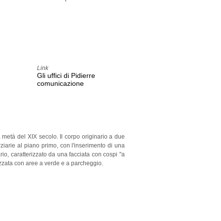
Link
Gli uffici di Pidierre
comunicazione
, PiDiErre.
 metà del XIX secolo. Il corpo originario a due
rziarie al piano primo, con l'inserimento di una
rio, caratterizzato da una facciata con cospi "a
nizzata con aree a verde e a parcheggio.