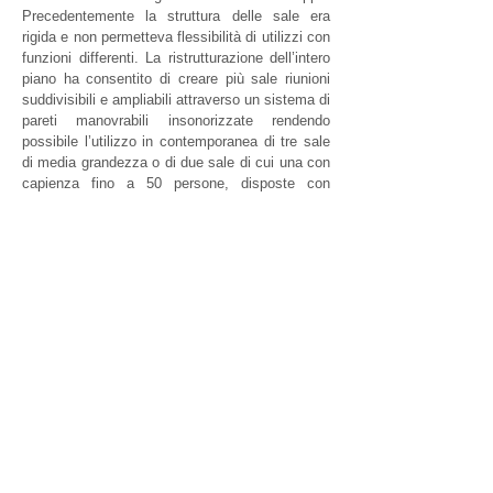
Precedentemente la struttura delle sale era
rigida e non permetteva flessibilità di utilizzi con
funzioni differenti. La ristrutturazione dell’intero
piano ha consentito di creare più sale riunioni
suddivisibili e ampliabili attraverso un sistema di
pareti manovrabili insonorizzate rendendo
possibile l’utilizzo in contemporanea di tre sale
di media grandezza o di due sale di cui una con
capienza fino a 50 persone, disposte con
assetto conferenza oppure distribuite attorno ad
un grande tavolo centrale, ottenuto con un
sistema di tavoli modulari.
Tutto lo spazio è cablato e monitors distribuiti
uniformemente nell’area consentono
videoconferenze sia all’interno della struttura
aziendale sia a livello internazionale.
Nell’atrio di
ingresso una piccola zona, destinata a
reception, funge anche da appoggio per catering
in occasione di eventi particolari.
studioas@studioas.it
tel. 011 6699477