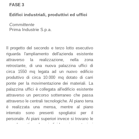
FASE 3
Edifici industriali, produttivi ed uffici
Committente
Prima Industrie S.p.a.
Il progetto del secondo e terzo lotto esecutivo
riguarda l'ampliamento dell'azienda esistente
attraverso la realizzazione, nella zona
retrostante, di una nuova palazzina uffici di
circa 1550 mq legata ad un nuovo edificio
produttivo di circa 10.000 mq dotato di carri
ponte per la movimentazione dei materiali. La
palazzina uffici è collegata all'edificio esistente
attraverso un percorso sotterraneo che passa
attraverso le centrali tecnologiche. Al piano terra
è realizzata una mensa, mentre al piano
interrato sono presenti spogliatoi per il
personale. Ai piani superiori invece si trovano le
aree lavorative che si dividono in postazioni
open space, uffici privati e sale riunioni. A
completamento della copertura sono installati