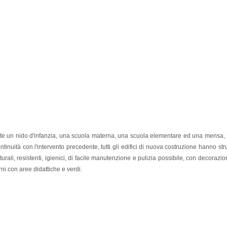
e un nido d'infanzia, una scuola materna, una scuola elementare ed una mensa, si 
ntinuità con l'intervento precedente,
tutti gli edifici di nuova costruzione hanno st
turali, resistenti, igienici, di facile manutenzione e pulizia possibile, con decorazi
i con aree didattiche e verdi.