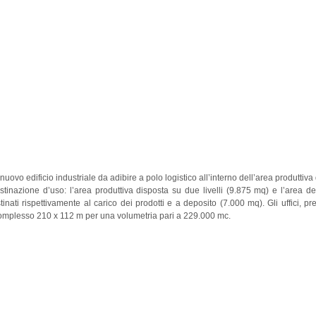
nuovo edificio industriale da adibire a polo logistico all’interno dell’area produttiva
tinazione d’uso: l’area produttiva disposta su due livelli (9.875 mq) e l’area des
tinati rispettivamente al carico dei prodotti e a deposito (7.000 mq). Gli uffici, p
 complesso 210 x 112 m per una volumetria pari a 229.000 mc.