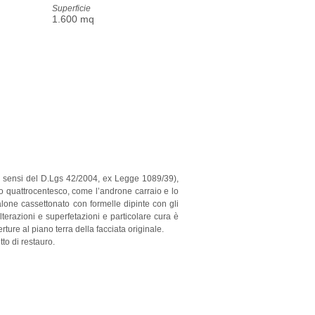
Superficie
1.600 mq
 ai sensi del D.Lgs 42/2004, ex Legge 1089/39),
o quattrocentesco, come l’androne carraio e lo
salone cassettonato con formelle dipinte con gli
alterazioni e superfetazioni e particolare cura è
erture al piano terra della facciata originale.
tto di restauro.