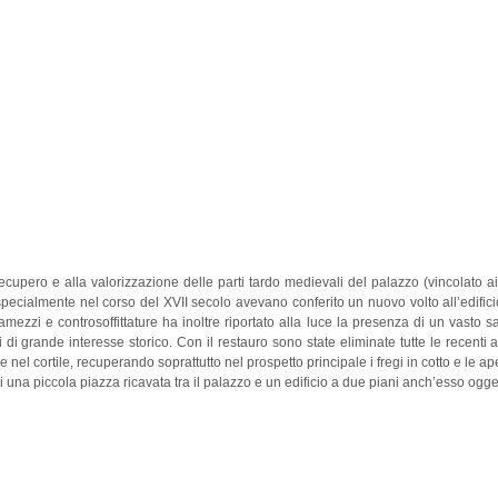
l recupero e alla valorizzazione delle parti tardo medievali del palazzo (vincolato
ecialmente nel corso del XVII secolo avevano conferito un nuovo volto all’edifici
amezzi e controsoffittature ha inoltre riportato alla luce la presenza di un vasto 
 di grande interesse storico. Con il restauro s
ono state eliminate tutte le recenti 
e nel cortile, recuperando soprattutto nel prospetto principale i fregi in cotto e le ap
i una piccola piazza ricavata tra il palazzo e un edificio a due piani anch’esso ogge