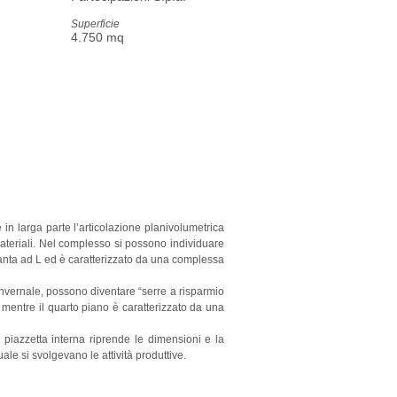
Superficie
4.750 mq
in larga parte l’articolazione planivolumetrica
materiali. Nel complesso si possono individuare
pianta ad L ed è caratterizzato da una complessa
e invernale, possono diventare “serre a risparmio
o mentre il quarto piano è caratterizzato da una
 piazzetta interna riprende le dimensioni e la
ale si svolgevano le attività produttive.