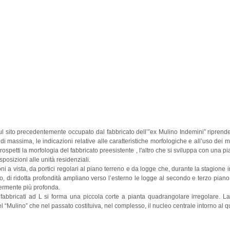
ul sito precedentemente occupato dal fabbricato dell’”ex Mulino Indemini” riprende 
i massima, le indicazioni relative alle caratteristiche morfologiche e all’uso dei 
rospetti la morfologia del fabbricato preesistente , l'altro che si sviluppa con una 
sposizioni alle unità residenziali.
toni a vista, da portici regolari al piano terreno e da logge che, durante la stagion
ro, di ridotta profondità ampliano verso l’esterno le logge al secondo e terzo pian
ermente più profonda.
fabbricati ad L si forma una piccola corte a pianta quadrangolare irregolare. La
el “Mulino” che nel passato costituiva, nel complesso, il nucleo centrale intorno al qu