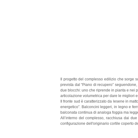
Il progetto del complesso edilizio che sorge s
prevista dal “Piano di recupero” seguendone, d
due blocchi: uno che riprende in pianta e nei p
articolazione volumetrica per dare le migliori e
Il fronte sud è caratterizzato da lesene in mat
energetico”. Balconcini leggeri, in legno e fer
balconata continua di analoga foggia ma legg
All’interno del complesso, racchiusa dai due 
configurazione dell'originario cortile coperto d