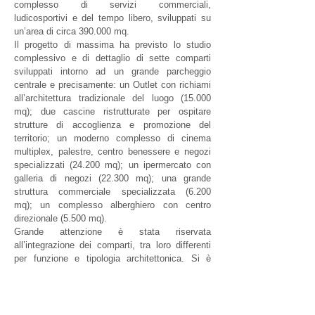
complesso di servizi commerciali,
ludicosportivi e del tempo libero, sviluppati su
un’area di circa 390.000 mq.
Il progetto di massima ha previsto lo studio
complessivo e di dettaglio di sette comparti
sviluppati intorno ad un grande parcheggio
centrale e precisamente: un Outlet con richiami
all’architettura tradizionale del luogo (15.000
mq); due cascine ristrutturate per ospitare
strutture di accoglienza e promozione del
territorio; un moderno complesso di cinema
multiplex, palestre, centro benessere e negozi
specializzati (24.200 mq); un ipermercato con
galleria di negozi (22.300 mq); una grande
struttura commerciale specializzata (6.200
mq); un complesso alberghiero con centro
direzionale (5.500 mq).
Grande attenzione è stata riservata
all’integrazione dei comparti, tra loro differenti
per funzione e tipologia architettonica. Si è
creato un percorso comune per legare gli spazi
aperti e gli edifici, attraverso l’uso di pali
attrezzati per illuminazione e segnaletica, con
arredo urbano e pavimentazione