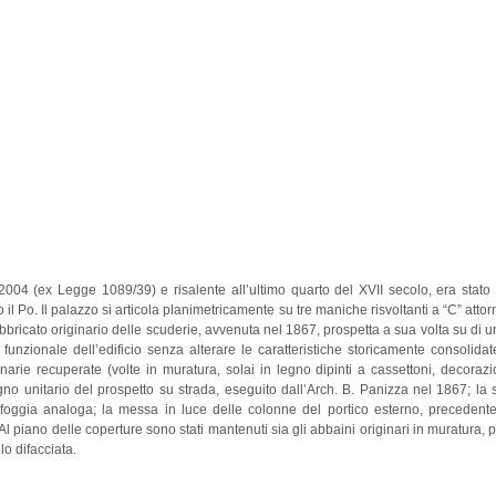
42/2004 (ex Legge 1089/39) e risalente all’ultimo quarto del XVII secolo, era stat
o il Po.
Il palazzo si articola planimetricamente su tre maniche risvoltanti a “C” att
abbricato originario delle scuderie, avvenuta nel 1867, prospetta a sua volta su di un 
 funzionale dell’edificio senza alterare le caratteristiche storicamente consolidat
ginarie recuperate (volte in muratura, solai in legno dipinti a cassettoni, decorazio
disegno unitario del prospetto su strada, eseguito dall’Arch. B. Panizza nel 1867; la 
 foggia analoga; la messa in luce delle
colonne del portico esterno, precedent
 Al piano delle coperture sono stati mantenuti sia gli abbaini originari in muratura, po
lo difacciata.