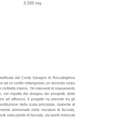
3.200 mq
o edificato dal Conte Garagno di Roccabigliera
orno ad un cortile rettangolare; un secondo corpo
cortiletto interno. Gli interventi di risanamento
e, nel rispetto del disegno dei prospetti, delle
ni ad affresco). Il progetto ha previsto tra gli
sostituzione della scala principale, risalente al
emente ammorsate nelle murature di facciata,
sti sulla parete di facciata, sia quelli realizzati